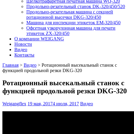
Шелкотрафаретная печатная машина WQ-320
Продольно-резательный станок DK-320/450/520
Продольно-резательная машина с секцией
ротационной высечки DKG-320/450
Машина для инспекции этикеток EM-320/450
Офсетная узкорулонная машина для печати
этикеток ZX-320/450
О компании WEIGANG
Новости
Видео
Контакты
Главная
>
Видео
>
Ротационный высекальный станок с
функцией продольной резки DKG-320
Ротационный высекальный станок с
функцией продольной резки DKG-320
Weigangflex
19 мая, 2017
4 июля, 2017
Видео