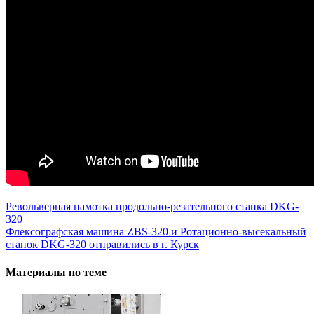
Навигация
Револьверная намотка продольно-резательного станка DKG-
320
по
Флексографская машина ZBS-320 и Ротационно-высекальный
записям
станок DKG-320 отправились в г. Курск
Материалы по теме