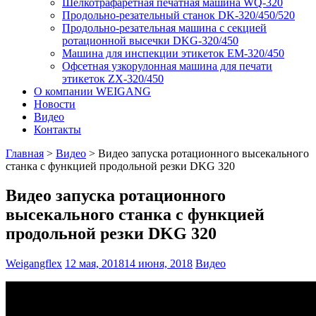
Шелкотрафаретная печатная машина WQ-320
Продольно-резательный станок DK-320/450/520
Продольно-резательная машина с секцией
ротационной высечки DKG-320/450
Машина для инспекции этикеток EM-320/450
Офсетная узкорулонная машина для печати
этикеток ZX-320/450
О компании WEIGANG
Новости
Видео
Контакты
Главная
>
Видео
>
Видео запуска ротационного высекального
станка с функцией продольной резки DKG 320
Видео запуска ротационного
высекального станка с функцией
продольной резки DKG 320
Weigangflex
12 мая, 2018
14 июня, 2018
Видео