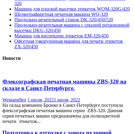
320
Машина для плоской высечки этикеток WQM-320G/420
Шелкотрафаретная печатная машина WQ-320
Продольно-резательный станок DK-320/450/520
Продольно-резательная машина с секцией ротационной
высечки DKG-320/450
Машина для инспекции этикеток EM-320/450
Офсетная узкорулонная машина для печати этикеток
ZX-320/450
Новости
Флексографская печатная машины ZBS-320 на
складе в Санкт-Петербурге.
Weigangflex
1 июля, 2022
1 июля, 2022
На склад компании Бронко в Санкт-Петербурге поступила
флексографская печатная машина серии ZBS-320. Данная
серия печатных машин предназначена для полноцветной
печати этикеток...
Подготовка к отгрузке с завода рулонной