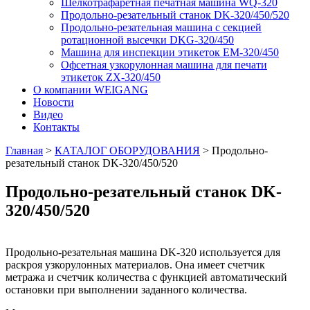
Шелкотрафаретная печатная машина WQ-320
Продольно-резательный станок DK-320/450/520
Продольно-резательная машина с секцией
ротационной высечки DKG-320/450
Машина для инспекции этикеток EM-320/450
Офсетная узкорулонная машина для печати
этикеток ZX-320/450
О компании WEIGANG
Новости
Видео
Контакты
Главная
>
КАТАЛОГ ОБОРУДОВАНИЯ
>
Продольно-
резательный станок DK-320/450/520
Продольно-резательный станок DK-
320/450/520
Продольно-резательная машина DK-320 используется для
раскроя узкорулонных материалов. Она имеет счетчик
метража и счетчик количества с функцией автоматический
остановки при выполнении заданного количества.