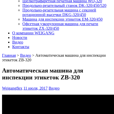
Шелкотрафаретная печатная машина WQ-320
Продольно-резательный станок DK-320/450/520
Продольно-резательная машина с секцией
ротационной высечки DKG-320/450
Машина для инспекции этикеток EM-320/450
Офсетная узкорулонная машина для печати
этикеток ZX-320/450
О компании WEIGANG
Новости
Видео
Контакты
Главная
>
Видео
>
Автоматическая машина для инспекции
этикеток ZB-320
Автоматическая машина для
инспекции этикеток ZB-320
Weigangflex
11 июля, 2017
Видео