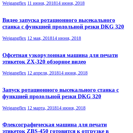
Weigangflex
11 июня, 2018
14 июня, 2018
Видео запуска ротационного высекального
станка с функцией продольной резки DKG 320
Weigangflex
12 мая, 2018
14 июня, 2018
Офсетная узкорулонная машина для печати
этикеток ZX-320 обзорное видео
Weigangflex
12 апреля, 2018
14 июня, 2018
Запуск ротационного высекального станка с
функцией продольной резки DKG 320
Weigangflex
12 марта, 2018
14 июня, 2018
Флексографическая машина для печати
этикеток ZBS-450 готовится к отгрузке в