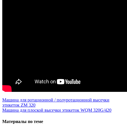
Навигация
Машина для ротационной / полуротационной высечки
этикеток ZM 320
по
Машина для плоской высечки этикеток WQM 320G/420
записям
Материалы по теме