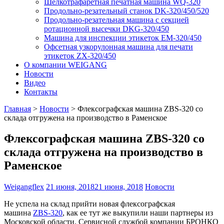
Шелкотрафаретная печатная машина WQ-320
Продольно-резательный станок DK-320/450/520
Продольно-резательная машина с секцией
ротационной высечки DKG-320/450
Машина для инспекции этикеток EM-320/450
Офсетная узкорулонная машина для печати
этикеток ZX-320/450
О компании WEIGANG
Новости
Видео
Контакты
Главная
>
Новости
>
Флексографская машина ZBS-320 со
склада отгружена на производство в Раменское
Флексографская машина ZBS-320 со
склада отгружена на производство в
Раменское
Weigangflex
21 июня, 2018
21 июня, 2018
Новости
Не успела на склад прийти новая флексографская
машина
ZBS-320
, как ее тут же выкупили наши партнеры из
Московской области. Сервисной службой компании БРОНКО