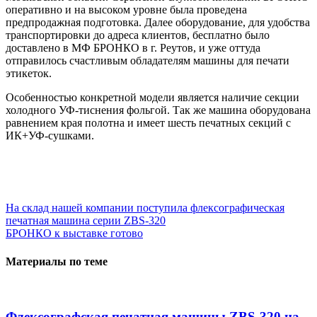
оперативно и на высоком уровне была проведена
предпродажная подготовка. Далее оборудование, для удобства
транспортировки до адреса клиентов, бесплатно было
доставлено в МФ БРОНКО в г. Реутов, и уже оттуда
отправилось счастливым обладателям машины для печати
этикеток.
Особенностью конкретной модели является наличие секции
холодного УФ-тиснения фольгой. Так же машина оборудована
равнением края полотна и имеет шесть печатных секций с
ИК+УФ-сушками.
Навигация
На склад нашей компании поступила флексографическая
печатная машина серии ZBS-320
по
БРОНКО к выставке готово
записям
Материалы по теме
Флексографская печатная машины ZBS-320 на